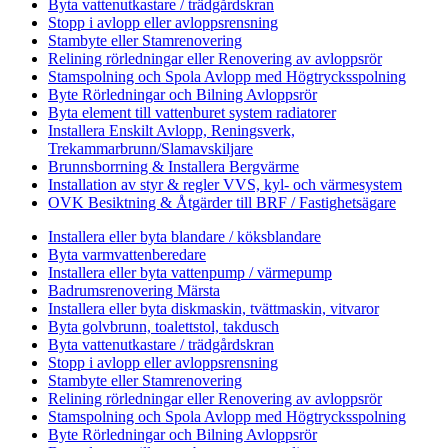
Byta vattenutkastare / trädgårdskran
Stopp i avlopp eller avloppsrensning
Stambyte eller Stamrenovering
Relining rörledningar eller Renovering av avloppsrör
Stamspolning och Spola Avlopp med Högtrycksspolning
Byte Rörledningar och Bilning Avloppsrör
Byta element till vattenburet system radiatorer
Installera Enskilt Avlopp, Reningsverk,
Trekammarbrunn/Slamavskiljare
Brunnsborrning & Installera Bergvärme
Installation av styr & regler VVS, kyl- och värmesystem
OVK Besiktning & Åtgärder till BRF / Fastighetsägare
Installera eller byta blandare / köksblandare
Byta varmvattenberedare
Installera eller byta vattenpump / värmepump
Badrumsrenovering Märsta
Installera eller byta diskmaskin, tvättmaskin, vitvaror
Byta golvbrunn, toalettstol, takdusch
Byta vattenutkastare / trädgårdskran
Stopp i avlopp eller avloppsrensning
Stambyte eller Stamrenovering
Relining rörledningar eller Renovering av avloppsrör
Stamspolning och Spola Avlopp med Högtrycksspolning
Byte Rörledningar och Bilning Avloppsrör