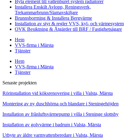
Byta element till vattenburet system radiatorer
Installera Enskilt Avlopp, Reningsverk,
Trekammarbrunn/Slamavskiljare
Brunnsborrning & Installera Bergvärme
Installation av styr & regler VVS, kyl- och värmesystem
OVK Besiktning & Åtgärder till BRF / Fastighetsägare
Hem
VVS-firma i Märsta
Tjänster
Hem
VVS-firma i Märsta
Tjänster
Senaste projekten
Rörinstallation vid köksrenovering i villa i Valsta, Märsta
Montering av ny duschhörna och blandare i Steningehöjden
Installation av frånluftsvärmepump i villa i Steninge slottsby
Installation av golvvärme i badrum i Valsta, Märsta
Utbyte av äldre varmvattenberedare i Valsta, Märsta