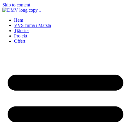
Skip to content
Hem
VVS-firma i Märsta
Tjänster
Projekt
Offert