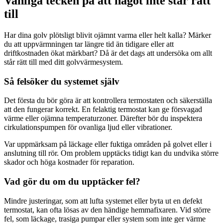
Vanliga tecken på att något inte står rätt
till
Har dina golv plötsligt blivit ojämnt varma eller helt kalla? Märker
du att uppvärmningen tar längre tid än tidigare eller att
driftkostnaden ökat märkbart? Då är det dags att undersöka om allt
står rätt till med ditt golvvärmesystem.
Så felsöker du systemet själv
Det första du bör göra är att kontrollera termostaten och säkerställa
att den fungerar korrekt. En felaktig termostat kan ge försvagad
värme eller ojämna temperaturzoner. Därefter bör du inspektera
cirkulationspumpen för ovanliga ljud eller vibrationer.
Var uppmärksam på läckage eller fuktiga områden på golvet eller i
anslutning till rör. Om problem upptäcks tidigt kan du undvika större
skador och höga kostnader för reparation.
Vad gör du om du upptäcker fel?
Mindre justeringar, som att lufta systemet eller byta ut en defekt
termostat, kan ofta lösas av den händige hemmafixaren. Vid större
fel, som läckage, trasiga pumpar eller system som inte ger värme