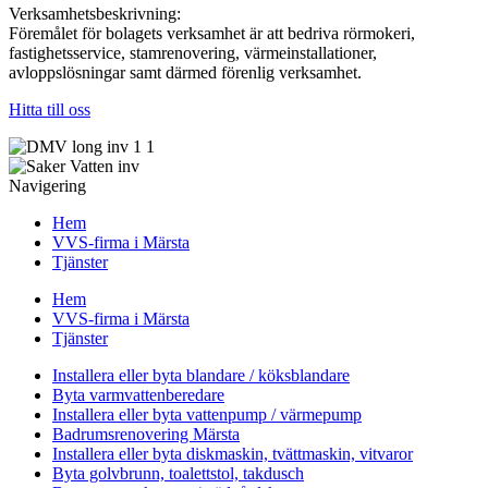
Verksamhetsbeskrivning:
Föremålet för bolagets verksamhet är att bedriva rörmokeri,
fastighetsservice, stamrenovering, värmeinstallationer,
avloppslösningar samt därmed förenlig verksamhet.
Hitta till oss
Navigering
Hem
VVS-firma i Märsta
Tjänster
Hem
VVS-firma i Märsta
Tjänster
Installera eller byta blandare / köksblandare
Byta varmvattenberedare
Installera eller byta vattenpump / värmepump
Badrumsrenovering Märsta
Installera eller byta diskmaskin, tvättmaskin, vitvaror
Byta golvbrunn, toalettstol, takdusch