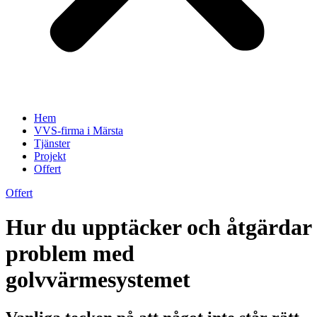
Hem
VVS-firma i Märsta
Tjänster
Projekt
Offert
Offert
Hur du upptäcker och åtgärdar
problem med
golvvärmesystemet