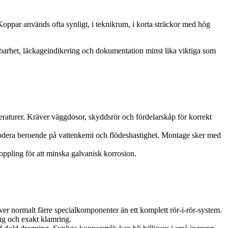
 Koppar används ofta synligt, i teknikrum, i korta sträckor med hög
cebarhet, läckageindikering och dokumentation minst lika viktiga som
peraturer. Kräver väggdosor, skyddsrör och fördelarskåp för korrekt
rodera beroende på vattenkemi och flödeshastighet. Montage sker med
oppling för att minska galvanisk korrosion.
r normalt färre specialkomponenter än ett komplett rör-i-rör-system.
ing och exakt klamring.