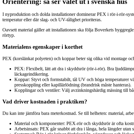
Orientering: så ser valet ut i svenska hus
I nyproduktion och dolda installationer dominerar PEX i rör-i-rör-syst
temperatur eller där slag- och UV-tålighet prioriteras.
Oavsett material gäller att installationen ska följa Boverkets byggreg
rörtyp.
Materialens egenskaper i korthet
PEX (korslänkat polyeten) och koppar beter sig olika vid montage och 
PEX: Flexibelt, lätt att dra i skyddsrör (rör-i-rör). Bra ljuddä
läckageindikering.
Koppar: Styvt och formstabilt, tål UV och höga temperaturer v
presskoppling eller kapillärlödning (brandrisk måste hanteras).
Kopplingar och ventiler: Välj avzinkningshärdig mässing till bå
Vad driver kostnaden i praktiken?
Du kan inte jämföra bara meterkostnad. Se till helheten: material, arbet
Material och komponenter: PEX-rör och skyddsrör är ofta kostna
Arbetsinsats: PEX går snabbt att dra i långa, hela längder utan 