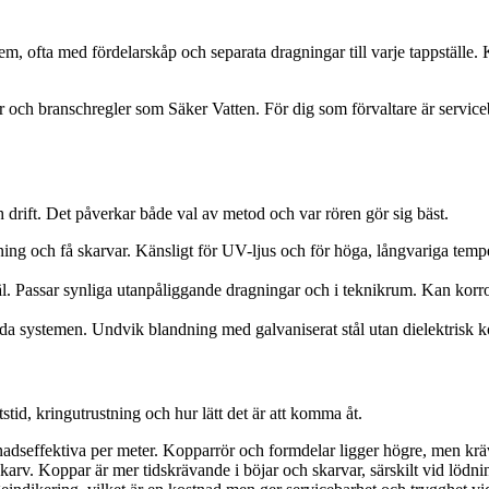
em, ofta med fördelarskåp och separata dragningar till varje tappställe.
ler och branschregler som Säker Vatten. För dig som förvaltare är servi
drift. Det påverkar både val av metod och var rören gör sig bäst.
mpning och få skarvar. Känsligt för UV-ljus och för höga, långvariga tem
äl. Passar synliga utanpåliggande dragningar och i teknikrum. Kan kor
da systemen. Undvik blandning med galvaniserat stål utan dielektrisk k
stid, kringutrustning och hur lätt det är att komma åt.
dseffektiva per meter. Kopparrör och formdelar ligger högre, men kräve
skarv. Koppar är mer tidskrävande i böjar och skarvar, särskilt vid lödn