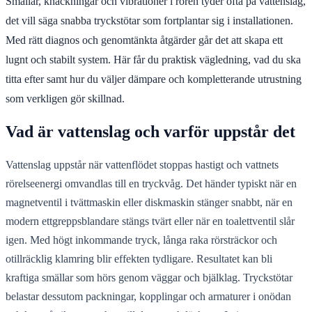
Smällar, knackningar och vibrationer i rören tyder ofta på vattenslag,
det vill säga snabba tryckstötar som fortplantar sig i installationen.
Med rätt diagnos och genomtänkta åtgärder går det att skapa ett
lugnt och stabilt system. Här får du praktisk vägledning, vad du ska
titta efter samt hur du väljer dämpare och kompletterande utrustning
som verkligen gör skillnad.
Vad är vattenslag och varför uppstår det
Vattenslag uppstår när vattenflödet stoppas hastigt och vattnets
rörelseenergi omvandlas till en tryckvåg. Det händer typiskt när en
magnetventil i tvättmaskin eller diskmaskin stänger snabbt, när en
modern ettgreppsblandare stängs tvärt eller när en toalettventil slår
igen. Med högt inkommande tryck, långa raka rörsträckor och
otillräcklig klamring blir effekten tydligare. Resultatet kan bli
kraftiga smällar som hörs genom väggar och bjälklag. Tryckstötar
belastar dessutom packningar, kopplingar och armaturer i onödan