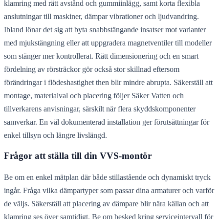
klamring med rätt avstånd och gummiinlägg, samt korta flexibla
anslutningar till maskiner, dämpar vibrationer och ljudvandring.
Ibland lönar det sig att byta snabbstängande insatser mot varianter
med mjukstängning eller att uppgradera magnetventiler till modeller
som stänger mer kontrollerat. Rätt dimensionering och en smart
fördelning av rörsträckor gör också stor skillnad eftersom
förändringar i flödeshastighet then blir mindre abrupta. Säkerställ att
montage, materialval och placering följer Säker Vatten och
tillverkarens anvisningar, särskilt när flera skyddskomponenter
samverkar. En väl dokumenterad installation ger förutsättningar för
enkel tillsyn och längre livslängd.
Frågor att ställa till din VVS-montör
Be om en enkel mätplan där både stillastående och dynamiskt tryck
ingår. Fråga vilka dämpartyper som passar dina armaturer och varför
de väljs. Säkerställ att placering av dämpare blir nära källan och att
klamring ses över samtidigt. Be om besked kring serviceintervall för