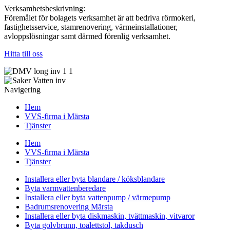
Verksamhetsbeskrivning:
Föremålet för bolagets verksamhet är att bedriva rörmokeri,
fastighetsservice, stamrenovering, värmeinstallationer,
avloppslösningar samt därmed förenlig verksamhet.
Hitta till oss
Navigering
Hem
VVS-firma i Märsta
Tjänster
Hem
VVS-firma i Märsta
Tjänster
Installera eller byta blandare / köksblandare
Byta varmvattenberedare
Installera eller byta vattenpump / värmepump
Badrumsrenovering Märsta
Installera eller byta diskmaskin, tvättmaskin, vitvaror
Byta golvbrunn, toalettstol, takdusch