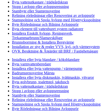
Byta vattenutkastare / trädgårdskran
Stopp i avlopp eller avloppsrensning
Stambyte eller Stamrenovering
Relining rörledningar eller Renovering av avloppsrör
Stamspolning och Spola Avlopp med Högtrycksspolning
Byte Rörledningar och Bilning Avloppsrör
Byta element till vattenburet system radiatorer
Installera Enskilt Avlopp, Reningsverk,
Trekammarbrunn/Slamavskiljare
Brunnsborrning & Installera Bergvärme
Installation av styr & regler VVS, kyl- och värmesystem
OVK Besiktning & Åtgärder till BRF / Fastighetsägare
Installera eller byta blandare / köksblandare
Byta varmvattenberedare
Installera eller byta vattenpump / värmepump
Badrumsrenovering Märsta
Installera eller byta diskmaskin, tvättmaskin, vitvaror
Byta golvbrunn, toalettstol, takdusch
Byta vattenutkastare / trädgårdskran
Stopp i avlopp eller avloppsrensning
Stambyte eller Stamrenovering
Relining rörledningar eller Renovering av avloppsrör
Stamspolning och Spola Avlopp med Högtrycksspolning
Byte Rörledningar och Bilning Avloppsrör