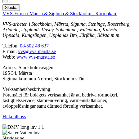
Skicka
VVS-Firma i Märsta & Sigtuna & Stockholm - Rörmokare
VVS-arbeten i Stockholm, Märsta, Sigtuna, Steninge, Rosersberg,
Arlanda, Upplands Väsby, Sollentuna, Vallentuna, Knivsta,
Uppsala, Kungsängen, Upplands-Bro, Järfälla, Bålsta m.m.
Telefon:
08-502 48 637
E-mail:
vvs@vvs-marsta.se
Webb:
www.vvs-marsta.se
Adress: Stockholmsvägen
195 34, Märsta
Sigtuna kommun Norrort, Stockholms län
Verksamhetsbeskrivning:
Föremålet för bolagets verksamhet är att bedriva rörmokeri,
fastighetsservice, stamrenovering, värmeinstallationer,
avloppslösningar samt därmed förenlig verksamhet.
Hitta till oss
Navigering