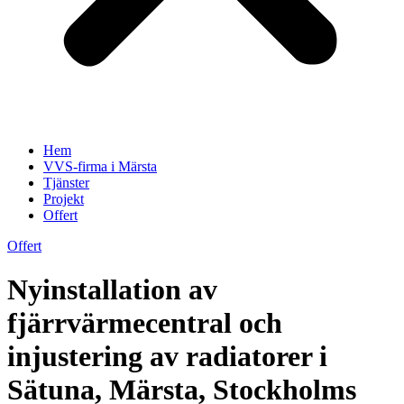
Hem
VVS-firma i Märsta
Tjänster
Projekt
Offert
Offert
Nyinstallation av
fjärrvärmecentral och
injustering av radiatorer i
Sätuna, Märsta, Stockholms