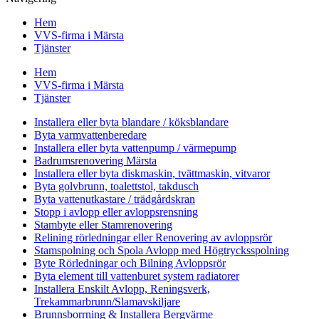
Hem
VVS-firma i Märsta
Tjänster
Hem
VVS-firma i Märsta
Tjänster
Installera eller byta blandare / köksblandare
Byta varmvattenberedare
Installera eller byta vattenpump / värmepump
Badrumsrenovering Märsta
Installera eller byta diskmaskin, tvättmaskin, vitvaror
Byta golvbrunn, toalettstol, takdusch
Byta vattenutkastare / trädgårdskran
Stopp i avlopp eller avloppsrensning
Stambyte eller Stamrenovering
Relining rörledningar eller Renovering av avloppsrör
Stamspolning och Spola Avlopp med Högtrycksspolning
Byte Rörledningar och Bilning Avloppsrör
Byta element till vattenburet system radiatorer
Installera Enskilt Avlopp, Reningsverk,
Trekammarbrunn/Slamavskiljare
Brunnsborrning & Installera Bergvärme