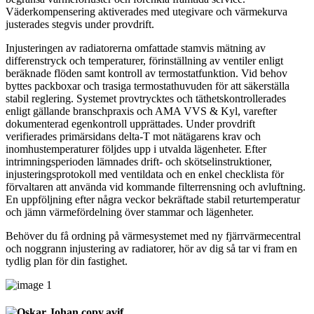
Väderkompensering aktiverades med utegivare och värmekurva
justerades stegvis under provdrift.
Injusteringen av radiatorerna omfattade stamvis mätning av
differenstryck och temperaturer, förinställning av ventiler enligt
beräknade flöden samt kontroll av termostatfunktion. Vid behov
byttes packboxar och trasiga termostathuvuden för att säkerställa
stabil reglering. Systemet provtrycktes och täthetskontrollerades
enligt gällande branschpraxis och AMA VVS & Kyl, varefter
dokumenterad egenkontroll upprättades. Under provdrift
verifierades primärsidans delta-T mot nätägarens krav och
inomhustemperaturer följdes upp i utvalda lägenheter. Efter
intrimningsperioden lämnades drift- och skötselinstruktioner,
injusteringsprotokoll med ventildata och en enkel checklista för
förvaltaren att använda vid kommande filterrensning och avluftning.
En uppföljning efter några veckor bekräftade stabil returtemperatur
och jämn värmefördelning över stammar och lägenheter.
Behöver du få ordning på värmesystemet med ny fjärrvärmecentral
och noggrann injustering av radiatorer, hör av dig så tar vi fram en
tydlig plan för din fastighet.