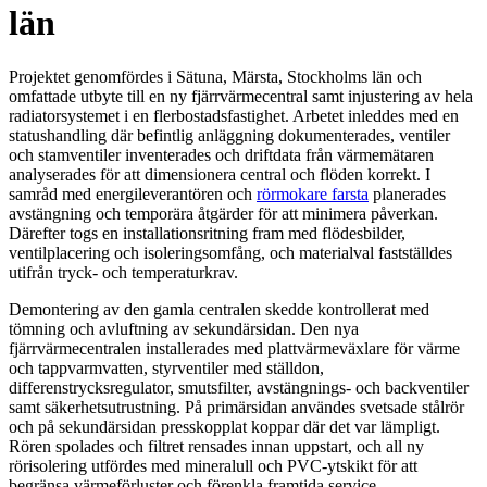
län
Projektet genomfördes i Sätuna, Märsta, Stockholms län och
omfattade utbyte till en ny fjärrvärmecentral samt injustering av hela
radiatorsystemet i en flerbostadsfastighet. Arbetet inleddes med en
statushandling där befintlig anläggning dokumenterades, ventiler
och stamventiler inventerades och driftdata från värmemätaren
analyserades för att dimensionera central och flöden korrekt. I
samråd med energileverantören och
rörmokare farsta
planerades
avstängning och temporära åtgärder för att minimera påverkan.
Därefter togs en installationsritning fram med flödesbilder,
ventilplacering och isoleringsomfång, och materialval fastställdes
utifrån tryck- och temperaturkrav.
Demontering av den gamla centralen skedde kontrollerat med
tömning och avluftning av sekundärsidan. Den nya
fjärrvärmecentralen installerades med plattvärmeväxlare för värme
och tappvarmvatten, styrventiler med ställdon,
differenstrycksregulator, smutsfilter, avstängnings- och backventiler
samt säkerhetsutrustning. På primärsidan användes svetsade stålrör
och på sekundärsidan presskopplat koppar där det var lämpligt.
Rören spolades och filtret rensades innan uppstart, och all ny
rörisolering utfördes med mineralull och PVC-ytskikt för att
begränsa värmeförluster och förenkla framtida service.