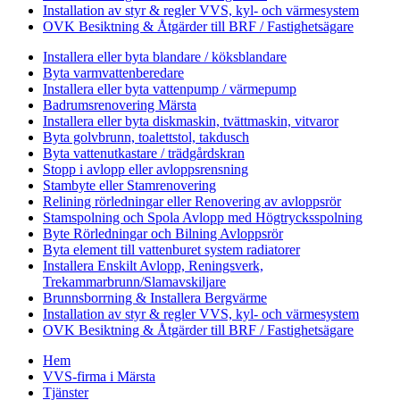
Installation av styr & regler VVS, kyl- och värmesystem
OVK Besiktning & Åtgärder till BRF / Fastighetsägare
Installera eller byta blandare / köksblandare
Byta varmvattenberedare
Installera eller byta vattenpump / värmepump
Badrumsrenovering Märsta
Installera eller byta diskmaskin, tvättmaskin, vitvaror
Byta golvbrunn, toalettstol, takdusch
Byta vattenutkastare / trädgårdskran
Stopp i avlopp eller avloppsrensning
Stambyte eller Stamrenovering
Relining rörledningar eller Renovering av avloppsrör
Stamspolning och Spola Avlopp med Högtrycksspolning
Byte Rörledningar och Bilning Avloppsrör
Byta element till vattenburet system radiatorer
Installera Enskilt Avlopp, Reningsverk,
Trekammarbrunn/Slamavskiljare
Brunnsborrning & Installera Bergvärme
Installation av styr & regler VVS, kyl- och värmesystem
OVK Besiktning & Åtgärder till BRF / Fastighetsägare
Hem
VVS-firma i Märsta
Tjänster