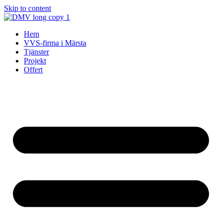
Skip to content
Hem
VVS-firma i Märsta
Tjänster
Projekt
Offert