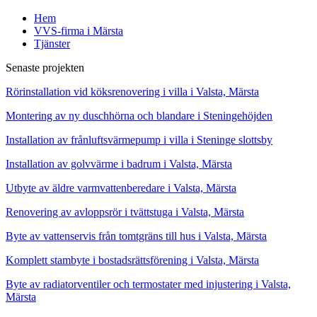
Hem
VVS-firma i Märsta
Tjänster
Senaste projekten
Rörinstallation vid köksrenovering i villa i Valsta, Märsta
Montering av ny duschhörna och blandare i Steningehöjden
Installation av frånluftsvärmepump i villa i Steninge slottsby
Installation av golvvärme i badrum i Valsta, Märsta
Utbyte av äldre varmvattenberedare i Valsta, Märsta
Renovering av avloppsrör i tvättstuga i Valsta, Märsta
Byte av vattenservis från tomtgräns till hus i Valsta, Märsta
Komplett stambyte i bostadsrättsförening i Valsta, Märsta
Byte av radiatorventiler och termostater med injustering i Valsta,
Märsta